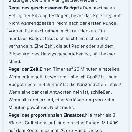
Sitzungen, die ohne Plan gespielt werden.
Regel des geschlossenen Budgets.
Den maximalen
Betrag der Sitzung festlegen, bevor das Spiel beginnt.
Nicht währenddessen. Nicht nach der ersten Runde.
Vorher. Es aufschreiben, nicht nur denken. Ein
mentales Budget lässt sich leicht mit sich selbst
verhandeln. Eine Zahl, die auf Papier oder auf dem
Bildschirm des Handys geschrieben ist, hält besser
stand.
Regel der Zeit.
Einen Timer auf 20 Minuten einstellen.
Wenn er klingelt, bewerten: Habe ich Spaß? Ist mein
Budget noch im Rahmen? Ist die Konzentration intakt?
Wenn eine der drei Antworten nein ist, schließen.
Wenn alle drei ja sind, eine Verlängerung von zehn
Minuten gewähren. Nicht mehr.
Regel des proportionalen Einsatzes.
Nie mehr als 3-
5% des Guthabens auf eine einzelne Runde. Mit 40€
auf dem Konto: maximal 2€ pro Hand. Dieses