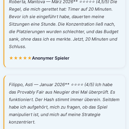
Roberta, Mantova — März 2026** ⭐⭐⭐⭐⭐ (4,5/5) Die
Regel, die mich gerettet hat: Timer auf 20 Minuten.
Bevor ich sie eingeführt habe, dauerten meine
Sitzungen eine Stunde. Die Konzentration ließ nach,
die Platzierungen wurden schlechter, und das Budget
sank, ohne dass ich es merkte. Jetzt, 20 Minuten und
Schluss.
★★★★★
Anonymer Spieler
Filippo, Asti — Januar 2026** ⭐⭐⭐⭐ (4/5) Ich habe
das Provably Fair aus Neugier drei Mal überprüft. Es
funktioniert. Der Hash stimmt immer überein. Seitdem
habe ich aufgehört, mich zu fragen, ob das Spiel
manipuliert ist, und mich auf meine Strategie
konzentriert.