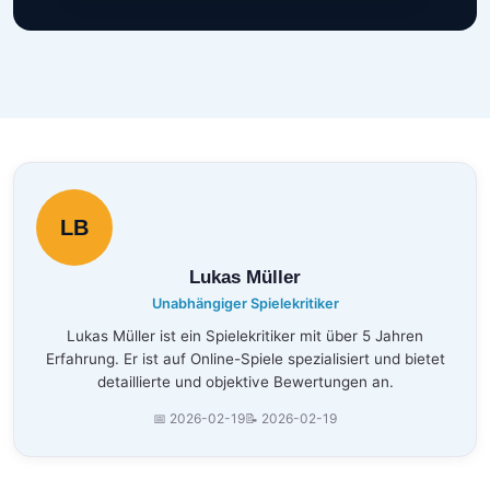
LB
Lukas Müller
Unabhängiger Spielekritiker
Lukas Müller ist ein Spielekritiker mit über 5 Jahren
Erfahrung. Er ist auf Online-Spiele spezialisiert und bietet
detaillierte und objektive Bewertungen an.
📅 2026-02-19
📝 2026-02-19