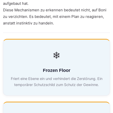
aufgebaut hat.
Diese Mechanismen zu erkennen bedeutet nicht, auf Boni
zu verzichten. Es bedeutet, mit einem Plan zu reagieren,
anstatt instinktiv zu handeln.
❄
Frozen Floor
Friert eine Ebene ein und verhindert die Zerstörung. Ein
temporärer Schutzschild zum Schutz der Gewinne.