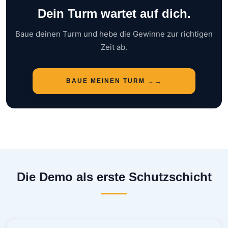
Dein Turm wartet auf dich.
Baue deinen Turm und hebe die Gewinne zur richtigen
Zeit ab.
BAUE MEINEN TURM →
Die Demo als erste Schutzschicht